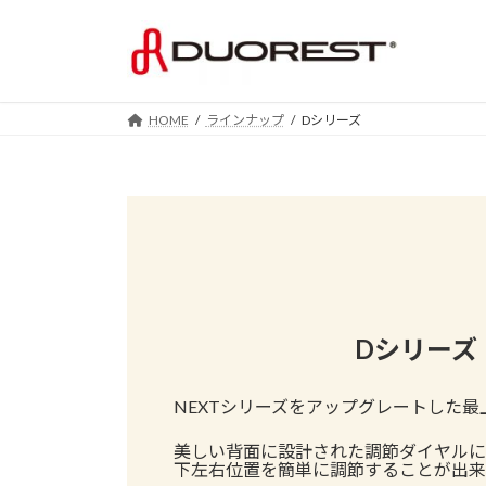
コ
ナ
ン
ビ
テ
ゲ
ン
ー
ツ
シ
HOME
ラインナップ
Dシリーズ
へ
ョ
ス
ン
キ
に
ッ
移
プ
動
Dシリーズ
NEXTシリーズをアップグレートした最
美しい背面に設計された調節ダイヤルに
下左右位置を簡単に調節することが出来