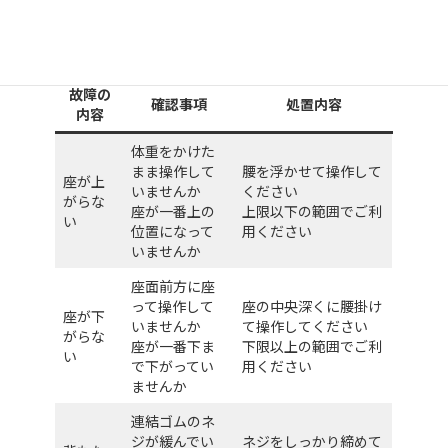
故障かな? と思う前に （
お問い合わせの前
にまずご確認ください
）
故障の
確認事項
処置内容
内容
体重をかけた
まま操作して
腰を浮かせて操作して
座が上
いませんか
ください
がらな
座が一番上の
上限以下の範囲でご利
い
位置になって
用ください
いませんか
座面前方に座
って操作して
座の中央深くに腰掛け
座が下
いませんか
て操作してください
がらな
座が一番下ま
下限以上の範囲でご利
い
で下がってい
用ください
ませんか
連結ゴムのネ
ジが緩んでい
ネジをしっかり締めて