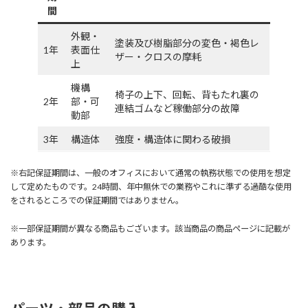
間
外観・
塗装及び樹脂部分の変色・褐色レ
1年
表面仕
ザー・クロスの摩耗
上
機構
椅子の上下、回転、背もたれ裏の
2年
部・可
連結ゴムなど稼働部分の故障
動部
3年
構造体
強度・構造体に関わる破損
※右記保証期間は、一般のオフィスにおいて通常の執務状態での使用を想定
して定めたものです。24時間、年中無休での業務やこれに準ずる過酷な使用
をされるところでの保証期間ではありません。
※一部保証期間が異なる商品もございます。該当商品の商品ページに記載が
あります。