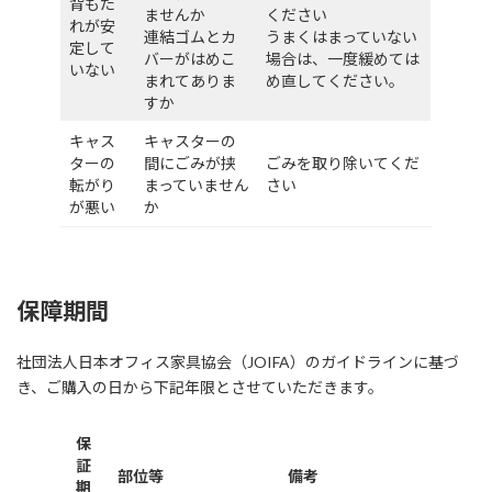
背もた
ませんか
ください
れが安
連結ゴムとカ
うまくはまっていない
定して
バーがはめこ
場合は、一度緩めては
いない
まれてありま
め直してください。
すか
キャス
キャスターの
ターの
間にごみが挟
ごみを取り除いてくだ
転がり
まっていません
さい
が悪い
か
保障期間
社団法人日本オフィス家具協会（JOIFA）のガイドラインに基づ
き、ご購入の日から下記年限とさせていただきます。
保
証
部位等
備考
期