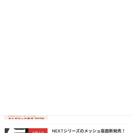
『ギズモード・ジャパン』“ニトリの｢背もたれが割れたチェア｣で作業したら世界が変わった”でニトリ専用商品｢デュオレハイ DX2｣が紹介されました。
2023年9月1日
最近の投稿
オルガテック東京2026の弊社ブースにお
トピック
越しいただき誠にありがとうございまし
た
2026年6月8日
オルガテック東京 2026へ出展いたしま
トピック
す
2026年4月20日
NEXTシリーズのメッシュ座面新発売！
お知らせ